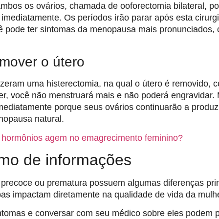
ambos os ovários, chamada de ooforectomia bilateral, 
mediatamente. Os períodos irão parar após esta cirurgi
ê pode ter sintomas da menopausa mais pronunciados, 
emover o útero
zeram uma histerectomia, na qual o útero é removido,
cer, você não menstruará mais e não poderá engravidar
ediatamente porque seus ovários continuarão a produzi
nopausa natural.
hormônios agem no emagrecimento feminino?
mo de informações
precoce ou prematura possuem algumas diferenças prin
mbas impactam diretamente na qualidade de vida da mulhe
intomas e conversar com seu médico sobre eles podem p