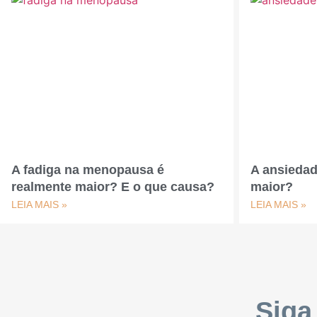
A fadiga na menopausa é
A ansieda
realmente maior? E o que causa?
maior?
LEIA MAIS »
LEIA MAIS »
Siga