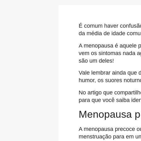
É comum haver confusão
da média de idade comum
A menopausa é aquele pe
vem os sintomas nada ag
são um deles!
Vale lembrar ainda que 
humor, os suores noturno
No artigo que compartil
para que você saiba ident
Menopausa p
A menopausa precoce ou
menstruação para em um