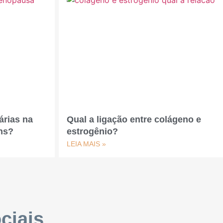
árias na
Qual a ligação entre colágeno e
ns?
estrogênio?
LEIA MAIS »
ciais