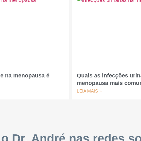
de na menopausa é
Quais as infecções urin
menopausa mais comu
LEIA MAIS »
 o Dr. André nas redes so