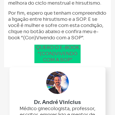
melhora do ciclo menstrual e hirsutismo.
Por fim, espero que tenham compreendido
a ligação entre hirsutismo e a SOP. E se
você é mulher e sofre com esta condição,
clique no botão abaixo e confira meu e-
book “(Con)Vivendo com a SOP”.
QUERO O E-BOOK
“(CON)VIVENDO
COM A SOP”
Dr. André Vinícius
Médico ginecologista, professor,
escritor, empresário e mentor de