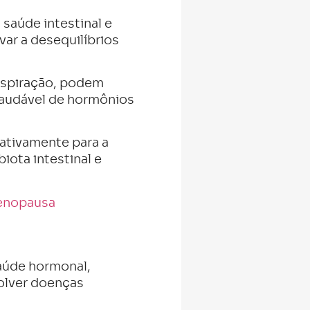
saúde intestinal e
var a desequilíbrios
respiração, podem
saudável de hormônios
cativamente para a
iota intestinal e
menopausa
saúde hormonal,
olver doenças