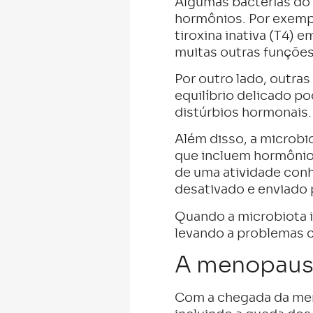
Algumas bactérias do
hormônios. Por exempl
tiroxina inativa (T4) 
muitas outras funções
Por outro lado, outra
equilíbrio delicado po
distúrbios hormonais.
Além disso, a microbio
que incluem hormônios
de uma atividade conh
desativado e enviado p
Quando a microbiota i
levando a problemas c
A menopausa 
Com a chegada da men