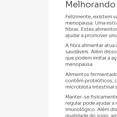
Melhorando 
Felizmente, existem vá
menopausa. Uma estraté
fibras. Estes alimento
ajudar a promover uma
A fibra alimentar atu
saudáveis. Além diss
que podem imitar a aç
menopausa.
Alimentos fermentados
contêm probióticos, o
microbiota intestinal 
Manter-se fisicamente 
regular pode ajudar a 
imunológico. Além diss
qualidade do sono, am