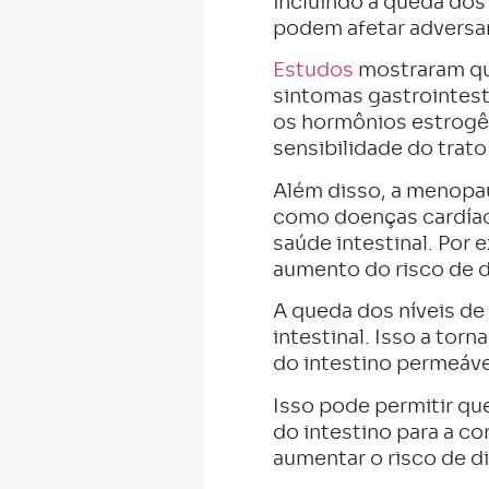
incluindo a queda dos
podem afetar adversam
Estudos
mostraram qu
sintomas gastrointest
os hormônios estrogên
sensibilidade do trato
Além disso, a menopa
como doenças cardíaca
saúde intestinal. Por 
aumento do risco de d
A queda dos níveis de
intestinal. Isso a to
do intestino permeáve
Isso pode permitir qu
do intestino para a c
aumentar o risco de d