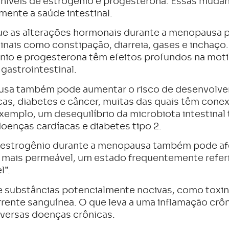
 níveis de estrogênio e progesterona. Essas mud
ente a saúde intestinal.
e as alterações hormonais durante a menopausa p
inais como constipação, diarreia, gases e inchaço
io e progesterona têm efeitos profundos na moti
 gastrointestinal.
usa também pode aumentar o risco de desenvolver
s, diabetes e câncer, muitas das quais têm conex
exemplo, um desequilíbrio da microbiota intestina
oenças cardíacas e diabetes tipo 2.
 estrogênio durante a menopausa também pode afet
rna mais permeável, um estado frequentemente ref
l”.
e substâncias potencialmente nocivas, como toxin
orrente sanguínea. O que leva a uma inflamação crô
iversas doenças crônicas.