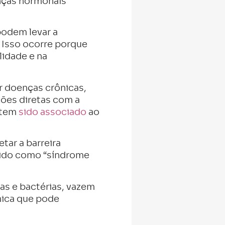
anças hormonais
odem levar a
. Isso ocorre porque
lidade e na
 doenças crônicas,
ões diretas com a
l tem
sido associado
ao
ar a barreira
erido como “síndrome
as e bactérias, vazem
nica que pode