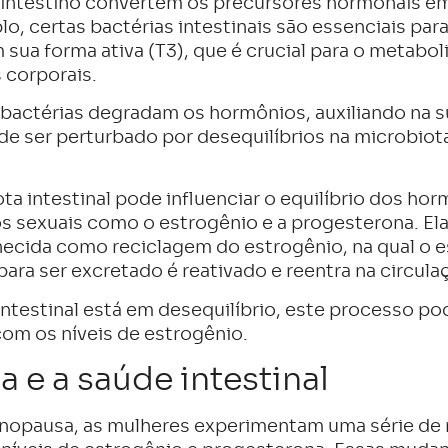
 intestino convertem os precursores hormonais em
o, certas bactérias intestinais são essenciais par
em sua forma ativa (T3), que é crucial para o metab
 corporais.
s bactérias degradam os hormônios, auxiliando na s
de ser perturbado por desequilíbrios na microbiota
ta intestinal pode influenciar o equilíbrio dos ho
 sexuais como o estrogênio e a progesterona. Ela
ecida como reciclagem do estrogênio, na qual o e
ara ser excretado é reativado e reentra na circula
ntestinal está em desequilíbrio, este processo po
om os níveis de estrogênio.
e a saúde intestinal
opausa, as mulheres experimentam uma série de