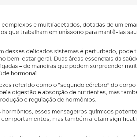
s complexos e multifacetados, dotadas de um ema
os que trabalham em uníssono para mantê-las sau
m desses delicados sistemas é perturbado, pode t
no bem-estar geral. Duas áreas essenciais da saúd
ligadas – de maneiras que podem surpreender muit
aúde hormonal.
vezes referido como o “segundo cérebro” do corpo 
 pela digestão e absorção de nutrientes, mas t
produção e regulação de hormônios.
s hormônios, esses mensageiros químicos potentes
 comportamentos, mas também afetam significati