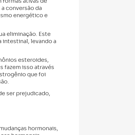
 formas ativas de
a a conversão da
olismo energético e
ua eliminação. Este
 intestinal, levando a
rmônios esteroides,
s fazem isso através
strogênio que foi
ção.
de ser prejudicado,
 mudanças hormonais,