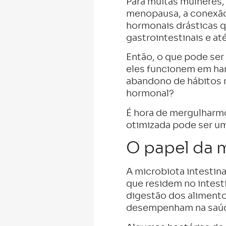
Para muitas mulheres,
menopausa, a conexão e
hormonais drásticas q
gastrointestinais e a
Então, o que pode ser 
eles funcionem em har
abandono de hábitos n
hormonal?
É hora de mergulharm
otimizada pode ser um
O papel da m
A microbiota intestin
que residem no intest
digestão dos alimento
desempenham na saúde