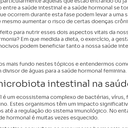
 particularmente aquelas que estão entrando ou já
ntre a saúde intestinal e a saúde hormonal se tor
ue ocorrem durante esta fase podem levar a uma s
té mesmo aumentar o risco de certas doenças crôni
feito para nutrir esses dois aspectos vitais da nos
monia? Em que medida a dieta, o exercício, a gest
ocivos podem beneficiar tanto a nossa saúde inte
os mais fundo nestes tópicos e entendermos como
 divisor de águas para a saúde hormonal feminina.
icrobiota intestinal na saú
al é um ecossistema complexo de bactérias, vírus,
ino. Estes organismos têm um impacto significativ
s até a regulação do sistema imunológico. No ent
 hormonal é muitas vezes esquecido.