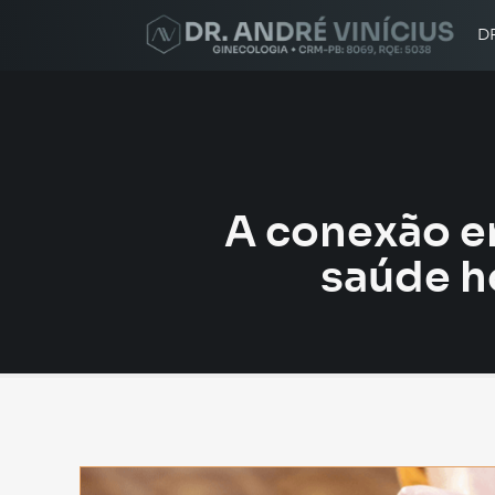
D
A conexão en
saúde h