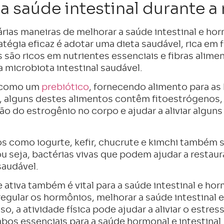
a saúde intestinal durante 
rias maneiras de melhorar a saúde intestinal e ho
gia eficaz é adotar uma dieta saudável, rica em f
s são ricos em nutrientes essenciais e fibras ali
 microbiota intestinal saudável.
a como um
prebiótico
, fornecendo alimento para as 
o, alguns destes alimentos contêm fitoestrógenos
ão do estrogênio no corpo e ajudar a aliviar algun
 como iogurte, kefir, chucrute e kimchi também s
u seja, bactérias vivas que podem ajudar a restau
saudável.
ativa também é vital para a saúde intestinal e hor
regular os hormônios, melhorar a saúde intestinal e
o, a atividade física pode ajudar a aliviar o estres
bos essenciais para a saúde hormonal e intestinal.