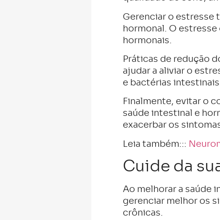
Gerenciar o estresse 
hormonal. O estresse c
hormonais.
Práticas de redução d
ajudar a aliviar o es
e bactérias intestinais
Finalmente, evitar o 
saúde intestinal e ho
exacerbar os sintoma
Leia também:::
Neurom
Cuide da sua
Ao melhorar a saúde i
gerenciar melhor os s
crônicas.