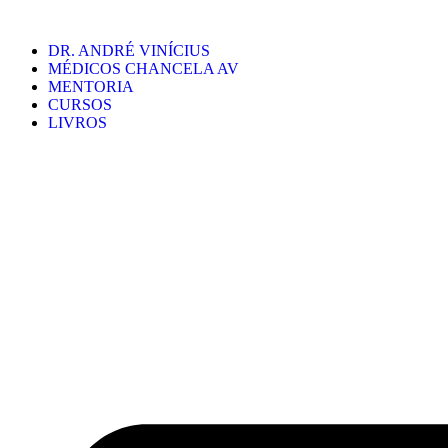
Ir
para
DR. ANDRÉ VINÍCIUS
o
MÉDICOS CHANCELA AV
conteúdo
MENTORIA
CURSOS
LIVROS