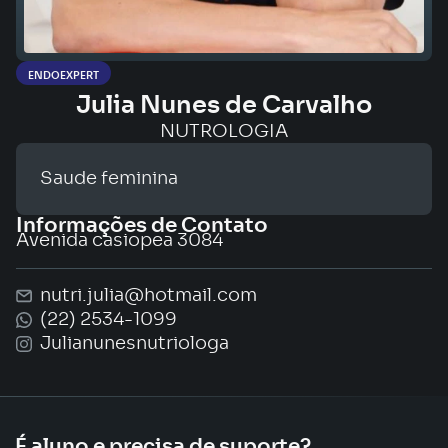
ENDOEXPERT
Julia Nunes de Carvalho
NUTROLOGIA
Saude feminina
Informações de Contato
Avenida casiopea 3084
nutri.julia@hotmail.com
(22) 2534-1099
Julianunesnutriologa
É aluno e precisa de suporte?