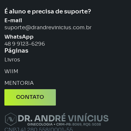
É aluno e precisa de suporte?
E-mail
suporte@drandrevinicius.com.br
WhatsApp
48 9 9123-6296
Páginas
Livros
WIIM
MENTORIA
CONTATO
CNPJ 41.280.558/0001-55