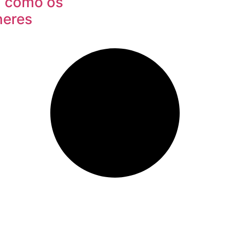
l: como os
heres