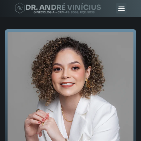
DR. ANDRÉ VINÍ
MÉDICOS CHANCELA AV