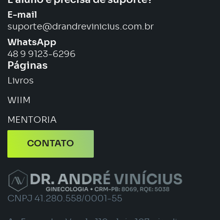
É aluno e precisa de suporte?
E-mail
suporte@drandrevinicius.com.br
WhatsApp
48 9 9123-6296
Páginas
Livros
WIIM
MENTORIA
CONTATO
CNPJ 41.280.558/0001-55