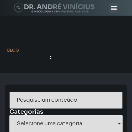
DR. ANDRÉ VINÍ
MÉDICOS CHANCELA AV
BLOG
:
Categorias
Selecione uma categoria