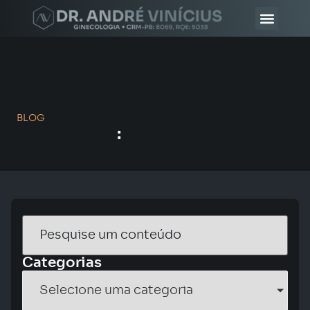
DR. ANDRÉ VINÍ
MÉDICOS CHANCELA AV
BLOG
:
Categorias
Selecione uma categoria