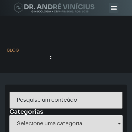
DR. ANDRÉ VINÍ
MÉDICOS CHANCELA AV
BLOG
:
Categorias
Selecione uma categoria